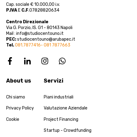
Cap. sociale € 10.000,00 i.v.
P.IVA
E
C.F
.07828820634
Centro Direzionale
Via G. Porzio, IS. G1 - 80143 Napoli
Mail : info@studiocentouno.it
PEC:
studiocentouno@arubapec.it
Tel.
081.7877416- 081 7877663
About us
Servizi
Chi siamo
Piani industriali
Privacy Policy
Valutazione Aziendale
Cookie
Project Financing
Startup - Crowdfunding